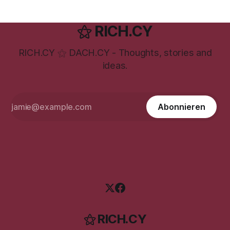
⚝ RICH.CY
RICH.CY ⚝ DACH.CY - Thoughts, stories and
ideas.
Abonnieren
⚝ RICH.CY